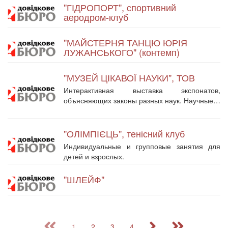
"ГІДРОПОРТ", спортивний
аеродром-клуб
"МАЙСТЕРНЯ ТАНЦЮ ЮРІЯ
ЛУЖАНСЬКОГО" (контемп)
"МУЗЕЙ ЦІКАВОЇ НАУКИ", ТОВ
Интерактивная выставка экспонатов,
объясняющих законы разных наук. Научные…
"ОЛІМПІЄЦЬ", тенісний клуб
Индивидуальные и групповые занятия для
детей и взрослых.
"ШЛЕЙФ"
1
2
3
4