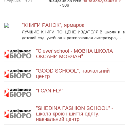
Сторінка 1 з 31
Знайдено об'єктів
За замовчуванням
- 306
"КНИГИ РАНОК", ярмарок
ЛУЧШИЕ КНИГИ ПО ЦЕНЕ ИЗДАТЕЛЯ!В школу и в
детский сад, учебная и развивающая литература,…
"Clever school - МОВНА ШКОЛА
ОКСАНИ МОВЧАН"
"GOOD SCHOOL", навчальний
центр
"I CAN FLY"
"SHEDINA FASHION SCHOOL" -
школа крою і шиття одягу,
навчальний центр