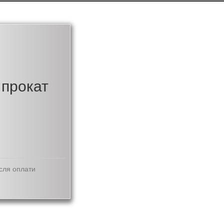
прокат
сля оплати