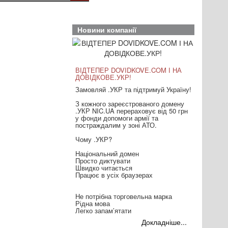
Новини компанії
ВІДТЕПЕР DOVIDKOVE.COM І НА
ДОВІДКОВЕ.УКР!
Замовляй .УКР та підтримуй Україну!
З кожного зареєстрованого домену
.УКР NIC.UA перераховує від 50 грн
у фонди допомоги армії та
постраждалим у зоні АТО.
Чому .УКР?
Національний домен
Просто диктувати
Швидко читається
Працює в усіх браузерах
Не потрібна торговельна марка
Рідна мова
Легко запам’ятати
Докладніше...
Розкажіть про це друзям і дякуємо,